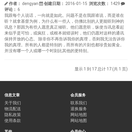
作者：
dengyan
创建日期：
2016-01-15
浏览次数：
1429
评论：
6
我跟每个人说话，一向就是如此。问题不是在我跟谁说，而是谁在
听？就拿基督为例，为什么有一些人，仿佛比别的人更能听到神的
讯息？那因为有些人愿意真正倾听。他们愿意听，纵使当讯息看起
来似乎是可怕，或疯狂，或根本就错误时，他们仍愿对这样的通讯
保持开放的心态。 除非你不再告诉我你的真理，否则我无法告诉你
我的真理。所有的人都是特别的，而所有的片刻也都珍贵如黄金。
并没有哪一个人或哪一个时刻比其他的更特别。
显示 1 到 17 总计 17 (共 1 页)
信息文章
会员服务
关于我们
联系我们
物流配送
退换服务
隐私政策
网站地图
使用条款
网站地图
其他
会员中心