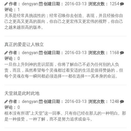
作者：
dengyan
创建日期：
2016-03-13
浏览次数：
1254
评论：
1
关系是经常具挑战性的；经常召唤你去创造、表现，并且经验你自
己之更高又更高的面向，你自己之更宏伟又更宏伟的视野，你自己
之越来越崇高的版本。
真正的爱是让人独立
作者：
dengyan
创建日期：
2016-03-13
浏览次数：
1168
评论：
0
一旦你上升到神的意识层面，你将了解自己不必为任何别的人负
责，而且，虽然希望每个灵魂都过着安适的生活是值得赞扬的，但
每个灵魂在每一瞬间都必须选择――都在选择――其本身的命运。
天堂就是此时此地
作者：
dengyan
创建日期：
2016-03-13
浏览次数：
1248
评论：
0
根本没有所谓“上天堂”这一回事。只有你已经在那儿的一种明白。那
是一种接受，一种了解，而不是努力追求或奋斗。